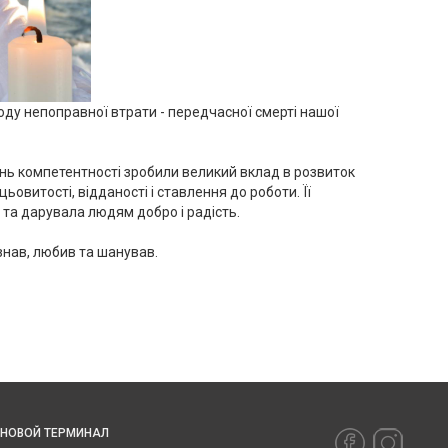
воду непоправної втрати - передчасної смерті нашої
вень компетентності зробили великий вклад в розвиток
овитості, відданості і ставлення до роботи. Її
 та дарувала людям добро і радість.
 знав, любив та шанував.
РНОВОЙ ТЕРМИНАЛ