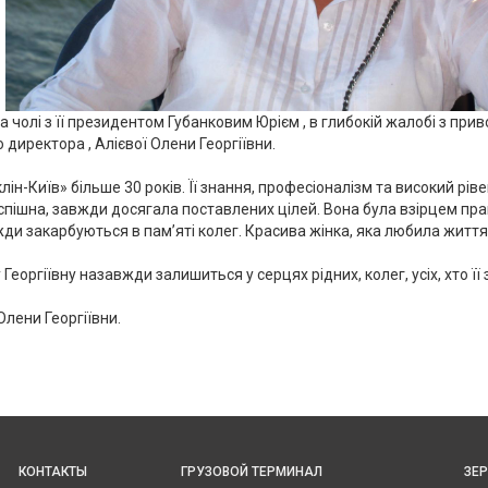
а чолі з її президентом Губанковим Юрієм , в глибокій жалобі з при
директора , Алієвої Олени Георгіївни.
ін-Київ» більше 30 років. Її знання, професіоналізм та високий рі
спішна, завжди досягала поставлених цілей. Вона була взірцем праць
жди закарбуються в памʼяті колег. Красива жінка, яка любила життя
Георгіївну назавжди залишиться у серцях рідних, колег, усіх, хто її
лени Георгіївни.
Main
Top
КОНТАКТЫ
ГРУЗОВОЙ ТЕРМИНАЛ
ЗЕ
navigation