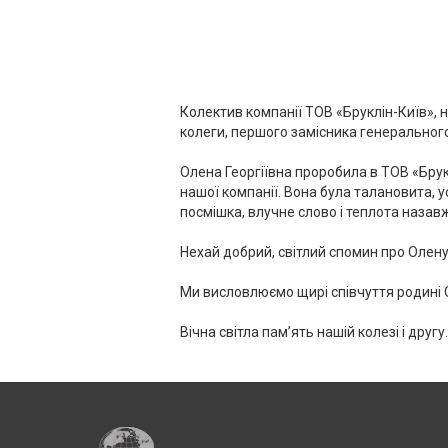
Колектив компанії ТОВ «Бруклін-Київ», н
колеги, першого замісника генерального 
⠀
Олена Георгіївна проробила в ТОВ «Брукл
нашої компанії. Вона була талановита, у
посмішка, влучне слово і теплота назав
⠀
Нехай добрий, світлий спомин про Олену 
⠀
Ми висловлюємо щирі співчуття родині О
⠀
Вічна світла памʼять нашій колезі і другу.