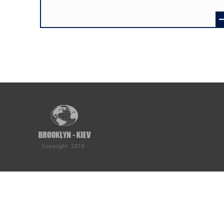
Розбивка
на
сторінки